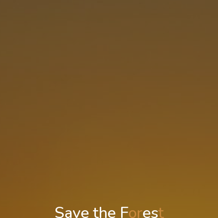
S
a
v
e
t
h
e
F
o
r
e
s
t