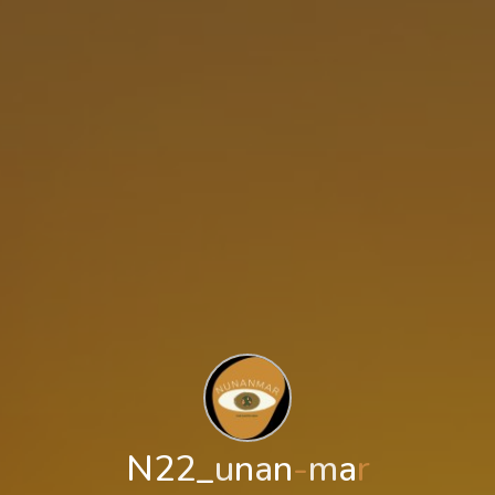
N
2
2
_
u
n
a
n
-
m
a
r