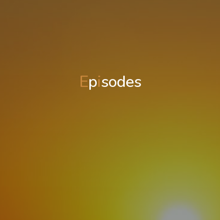
E
p
i
s
o
d
e
s