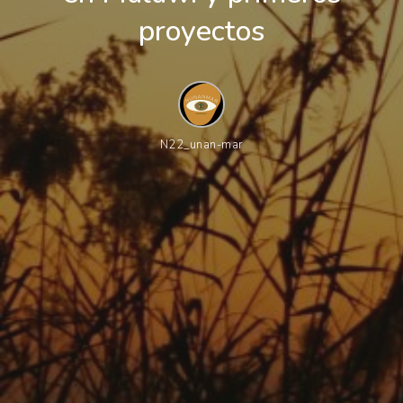
proyectos
N22_unan-mar